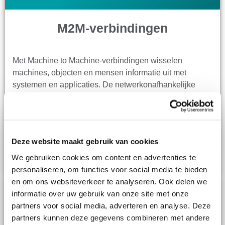
M2M-verbindingen
Met Machine to Machine-verbindingen wisselen
machines, objecten en mensen informatie uit met
systemen en applicaties. De netwerkonafhankelijke
simkaart zorgt ervoor dat informatie- en dataoverdracht
plaats kan vinden. De multinetwerksim selecteert
automatisch via een beveiligde verbinding het best
beschikbare netwerk. Dit zijn de netwerken van KPN,
Deze website maakt gebruik van cookies
Vodafone en Odido. Je kunt vervolgens op afstand de
data uitlezen.
We gebruiken cookies om content en advertenties te
personaliseren, om functies voor social media te bieden
en om ons websiteverkeer te analyseren. Ook delen we
informatie over uw gebruik van onze site met onze
partners voor social media, adverteren en analyse. Deze
partners kunnen deze gegevens combineren met andere