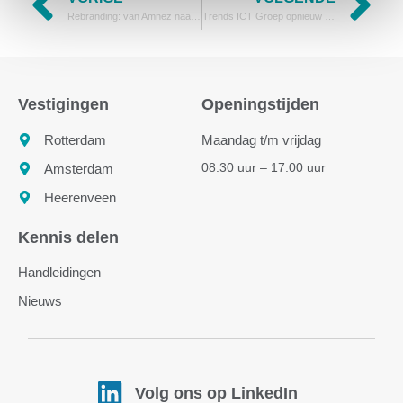
VORIGE
VOLGENDE
Rebranding: van Amnez naar Trends ICT Groep
Trends ICT Groep opnieuw genomineerd voor de Klantbeleving Award
Vestigingen
Openingstijden
Rotterdam
Maandag t/m vrijdag
08:30 uur – 17:00 uur
Amsterdam
Heerenveen
Kennis delen
Handleidingen
Nieuws