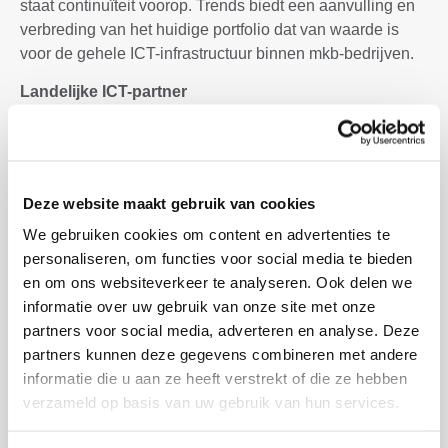
staat continuïteit voorop. Trends biedt een aanvulling en
verbreding van het huidige portfolio dat van waarde is
voor de gehele ICT-infrastructuur binnen mkb-bedrijven.
Landelijke ICT-partner
Trends ICT Groep ziet ruimte voor een grote landelijke
speler met lokale aanwezigheid en zet met deze
overname een stap in de gewenste richting. Als gedreven
ICT-partner levert en integreert Trends oplossingen voor
Deze website maakt gebruik van cookies
een toekomstgerichte informatie- en communicatie-
We gebruiken cookies om content en advertenties te
omgeving. Bedrijfsdoelstellingen en uitdagingen op het
personaliseren, om functies voor social media te bieden
gebied van ICT-infrastructuur binnen het mkb gelden als
en om ons websiteverkeer te analyseren. Ook delen we
uitgangspunt voor de eigen innovatieve, in de praktijk
informatie over uw gebruik van onze site met onze
beproefde oplossingen. Nieuwe en vaste klanten ervaren
partners voor social media, adverteren en analyse. Deze
de voordelen van optimale kennis en service. Inclusief
partners kunnen deze gegevens combineren met andere
lokaal aanspreekpunt.
informatie die u aan ze heeft verstrekt of die ze hebben
verzameld op basis van uw gebruik van hun services.